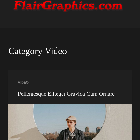
S
k
i
p
t
o
Category
Video
c
o
n
t
VIDEO
e
Pellentesque Eliteget Gravida Cum Ornare
n
t